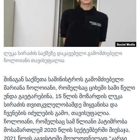
ᲡᲢᲣᲓᲘᲐ ᲕᲐᲨᲘᲜᲒᲢᲝᲜᲘ
ᲔᲙᲝᲜᲝᲛᲘᲙᲐ
Learning English
ᲯᲐᲜᲛᲠᲗᲔᲚᲝᲑᲐ
ᲗᲕᲐᲚᲘ ᲒᲕᲐᲓᲔᲕᲜᲔᲗ
ᲛᲔᲪᲜᲘᲔᲠᲔᲑᲐ
ᲘᲜᲢᲔᲠᲕᲘᲣ
ᲙᲣᲚᲢᲣᲠᲐ
ლუკა სირაძის საქმეზე დაკავებული გამომძიებელი
ენები
ჩოლოიანი თავისუფალია
ᲒᲐᲚᲘᲚᲔᲝ
ᲓᲔᲖᲘᲜᲤᲝᲠᲛᲐᲪᲘᲐ
შინაგან საქმეთა სამინისტროს გამომძიებელი
მარიანა ჩოლოიანი, რომელსაც ციხეში სამი წელი
უნდა გაეტარებინა, 15 წლის მოზარდის ლუკა
სირაძის თვითკვლელობამდე მიყვანისა და
ჩვენების იძულების გამო, თავისუფალია.
ჩოლოიანი, რომელსაც სამ წლიანი პატიმრობა
მოსამართლემ 2020 წლის სექტემბერში მიუსაჯა,
2021 წლის აგვისტოში მოულოდნელად "კარგი