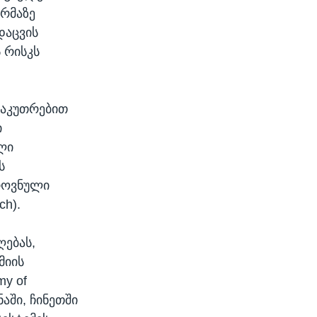
ორმაზე
დაცვის
 რისკს
საკუთრებით
ი
ლი
ს
როვნული
ch).
ღებას,
მიის
my of
აში, ჩინეთში