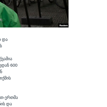
ი და
ს
ქვამია
ედან 600
ნ
თქმის
რთ-ერთმა
ნის და