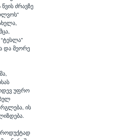
 წვის ძრავზე
ვოლვოს”
ახელა,
მცა,
 “ტესლა”
ა და მეორე
მა,
ისას
კიდევ უფრო
ებულ
რგლება, ის
ალიზდება.
ბპროდუქტად