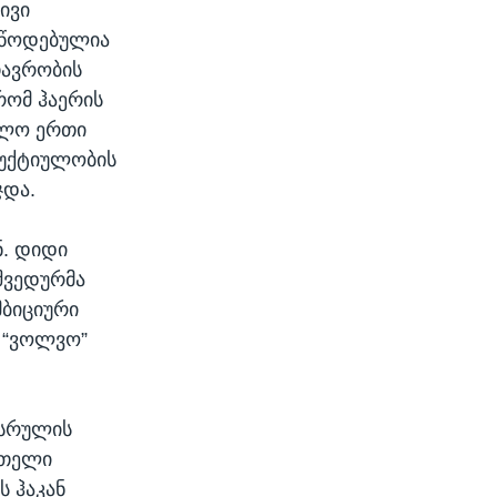
ივი
მოწოდებულია
თავრობის
რომ ჰაერის
ოლო ერთი
დუქტიულობის
ჯდა.
ნ. დიდი
შვედურმა
მბიციური
 “ვოლვო”
ასრულის
 მთელი
ს ჰაკან