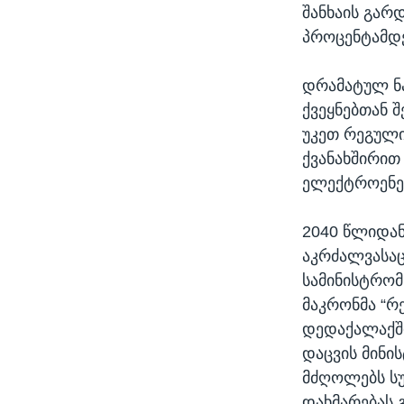
შანხაის გარ
პროცენტამდე
დრამატულ ნაბ
ქვეყნებთან 
უკეთ რეგულ
ქვანახშირით
ელექტროენერ
2040 წლიდან
აკრძალვასაც 
სამინისტრომ
მაკრონმა “რე
დედაქალაქში
დაცვის მინი
მძღოლებს სუ
დახმარებას 