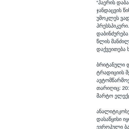
“ჰაერის დაბ
ჯანდაცვის წ
უმოკლეს ვად
პრესსპიკერი.
დაბინძურება
წლის მანძილ
დაქვეითება 
ბრიტანული დ
ტრადიციის მ
ავტომწარმოე
თარიღიც: 20
მარტო ელექტ
ანალიტიკოსე
დასაწყისი იყ
ევროპული ბა