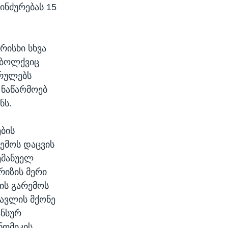
ინძურებას 15
რისხი სხვა
აბოლქვიც
რულებს
 ნაწარმოებ
ნს.
ების
რემოს დაცვის
ემანუელ
რიზის მერი
ის გარემოს
სავლის მქონე
ანსურ
ნომიკის