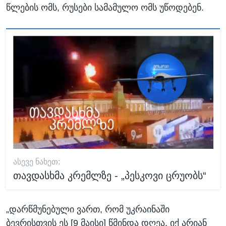
წლების ომს, რუსები სამამულო ომს უწოდებენ.
ᲐᲡᲔᲕᲔ ᲜᲐᲮᲔᲗ:
თავდასხმა კრემლზე - „პესკოვი ცრუობს“
„დარწმუნებული ვართ, რომ უკრაინაში
ბევრისთვის ეს [9 მაისი] წმინდა დღეა. იქ არიან