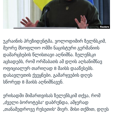
ᲡᲢᲣᲓᲘᲐ ᲕᲐᲨᲘᲜᲒᲢᲝᲜᲘ
ᲔᲙᲝᲜᲝᲛᲘᲙᲐ
Learning English
ᲯᲐᲜᲛᲠᲗᲔᲚᲝᲑᲐ
ᲗᲕᲐᲚᲘ ᲒᲕᲐᲓᲔᲕᲜᲔᲗ
ᲛᲔᲪᲜᲘᲔᲠᲔᲑᲐ
ᲘᲜᲢᲔᲠᲕᲘᲣ
უკრაინის პრეზიდენტმა, ვოლოდიმირ ზელნსკიმ,
ᲙᲣᲚᲢᲣᲠᲐ
ენები
მეორე მსოფლიო ომში ნაცისტური გერმანიის
ᲒᲐᲚᲘᲚᲔᲝ
დამარცხების წლისთავი აღნიშნა. ზელენსკი
ᲓᲔᲖᲘᲜᲤᲝᲠᲛᲐᲪᲘᲐ
აცხადებს, რომ ორშაბათს ამ დღის აღსანიშნავ
ოფიციალურ თარიღად 8 მაისს დააწესებს.
დასავლეთის ქვეყნები, გამარჯვების დღეს
სწორედ 8 მაისს აღნიშნავენ.
ერისადმი მიმართვისას ზელენსკიმ თქვა, რომ
„ძველი ბოროტება“ დაბრუნდა, ამჯერად
„თანამედროვე რუსეთის“ მიერ. მისი თქმით, დღეს