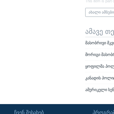
This item is part 
ახალი ამბებ
ამავე თ
მასობრივი მკვ
მორიგი მასობ
ყოფილმა პოლი
კანადის პოლი
ამერიკელი სე
ᲩᲕᲔᲜ ᲨᲔᲡᲐᲮᲔᲑ
ᲞᲠᲝᲒᲠᲐᲛ