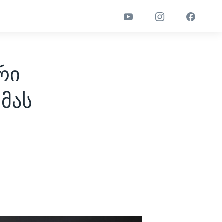
რი
 მას