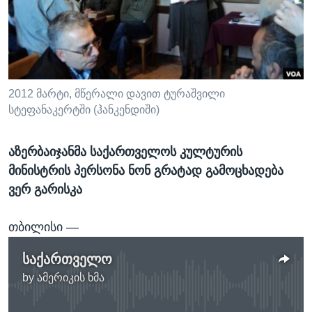
ᲡᲢᲣᲓᲘᲐ ᲕᲐᲨᲘᲜᲒᲢᲝᲜᲘ
ᲔᲙᲝᲜᲝᲛᲘᲙᲐ
Learning English
ᲯᲐᲜᲛᲠᲗᲔᲚᲝᲑᲐ
ᲗᲕᲐᲚᲘ ᲒᲕᲐᲓᲔᲕᲜᲔᲗ
ᲛᲔᲪᲜᲘᲔᲠᲔᲑᲐ
ᲘᲜᲢᲔᲠᲕᲘᲣ
2012 მარტი, მწერალი დავით ტურაშვილი
სტეფანაკერტში (ჰანკენდიში)
ᲙᲣᲚᲢᲣᲠᲐ
ენები
ᲒᲐᲚᲘᲚᲔᲝ
აზერბაიჯანმა საქართველოს კულტურის
ᲓᲔᲖᲘᲜᲤᲝᲠᲛᲐᲪᲘᲐ
მინისტრის პერსონა ნონ გრატად გამოცხადება
ვერ გარისკა
ᲗᲑᲘᲚᲘᲡᲘ —
საქართველო
by
ამერიკის ხმა
No media source currently available