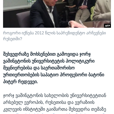
ᲡᲢᲣᲓᲘᲐ ᲕᲐᲨᲘᲜᲒᲢᲝᲜᲘ
ᲔᲙᲝᲜᲝᲛᲘᲙᲐ
Learning English
ᲯᲐᲜᲛᲠᲗᲔᲚᲝᲑᲐ
ᲗᲕᲐᲚᲘ ᲒᲕᲐᲓᲔᲕᲜᲔᲗ
ᲛᲔᲪᲜᲘᲔᲠᲔᲑᲐ
ᲘᲜᲢᲔᲠᲕᲘᲣ
როგორი იქნება 2012 წლის საპრეზიდენტო არჩევნები
რუსეთში?
ᲙᲣᲚᲢᲣᲠᲐ
ენები
ᲒᲐᲚᲘᲚᲔᲝ
შეხვედრაზე მოხსენებით გამოვიდა ჯორჯ
ᲓᲔᲖᲘᲜᲤᲝᲠᲛᲐᲪᲘᲐ
ვაშინგტონის უნივერსიტეტის პოლიტიკური
მეცნიერებისა და საერთაშორისო
ურთიერთობების საპატიო პროფესორი ბატონი
პიტერ რედევეი.
ჯორჯ ვაშინგტონის სახელობის უნივერსიტეტთან
არსებულ ევროპის, რუსეთისა და ევრაზიის
კვლევის ინსტიტუში გაიმართა შეხვედრა თემაზე