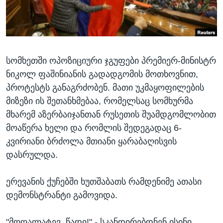
ᲡᲢᲣᲓᲘᲐ ᲕᲐᲨᲘᲜᲒᲢᲝᲜᲘ
ᲔᲙᲝᲜᲝᲛᲘᲙᲐ
Learning English
ᲯᲐᲜᲛᲠᲗᲔᲚᲝᲑᲐ
ᲗᲕᲐᲚᲘ ᲒᲕᲐᲓᲔᲕᲜᲔᲗ
ᲛᲔᲪᲜᲘᲔᲠᲔᲑᲐ
სომხეთში ოპოზიციური ჯგუფები პრემიერ-მინისტრ
ᲘᲜᲢᲔᲠᲕᲘᲣ
ნიკოლ ფაშინიანის გადადგომის მოთხოვნით,
ᲙᲣᲚᲢᲣᲠᲐ
პროტესტს განაგრძობენ. მათი უკმაყოფილების
ენები
ᲒᲐᲚᲘᲚᲔᲝ
მიზეზი ის შეთანხმებაა, რომელსაც სომხურმა
მხარემ აზერბაიჯანთან რუსეთის შუამდგომლობით
ᲓᲔᲖᲘᲜᲤᲝᲠᲛᲐᲪᲘᲐ
მოაწერა ხელი და რომლის შედეგადაც 6-
კვირიანი ბრძოლა მთიანი ყარაბაღისვის
დასრულდა.
ერევანის ქუჩებში ხუთშაბათს რამდენიმე ათასი
დემონსტრანტი გამოვიდა.
"მოღალატევ, წადი!" - სკანდირებდნენ ისინი