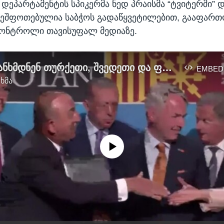
დეპარტამენტის სპიკერმა ნედ პრაისმა “ტვიტერში” 
შეშფოთებულია საბჭოს გადაწყვეტილებით, გააფარ
კონტროლი თავისუფალ მედიაზე.
რაზე შეთანხმდნენ თურქეთი, შვედეთი და ფინეთი?
EMBED
 ხმა
No media source currently available