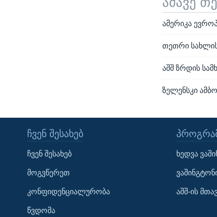
ამავე თ
ამერიკა ევრო
თეთრი სახლის 
აშშ ზრდის სა
ზელენსკი ამბ
ᲩᲕᲔᲜ ᲨᲔᲡᲐᲮᲔᲑ
ᲞᲠᲝᲒᲠᲐᲛ
Learning English
ჩვენ შესახებ
ხედვა ვაშ
ᲗᲕᲐᲚᲘ ᲒᲕᲐᲓᲔᲕᲜᲔᲗ
მოგვწერეთ
ვაშინგტონ
კონფიდენციალურობა
აშშ-ის მთ
წვდომა
ენები