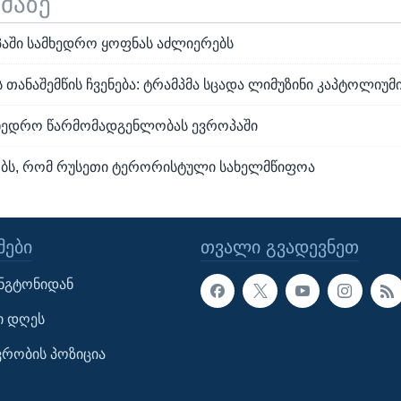
ემაზე
პაში სამხედრო ყოფნას აძლიერებს
თანაშემწის ჩვენება: ტრამპმა სცადა ლიმუზინი კაპტოლიუმ
მხედრო წარმომადგენლობას ევროპაში
ობს, რომ რუსეთი ტერორისტული სახელმწიფოა
ᲔᲑᲘ
ᲗᲕᲐᲚᲘ ᲒᲕᲐᲓᲔᲕᲜᲔᲗ
ინგტონიდან
ი დღეს
ავრობის პოზიცია