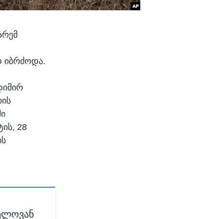
არემ
დ იბრძოდა.
დიმირ
რის
ში
ის, 28
ის
ნელოვან