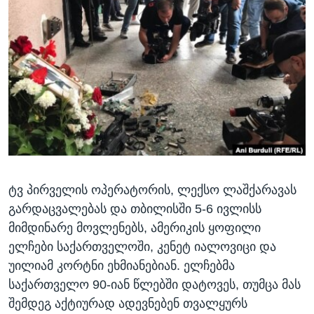
ᲡᲢᲣᲓᲘᲐ ᲕᲐᲨᲘᲜᲒᲢᲝᲜᲘ
ᲔᲙᲝᲜᲝᲛᲘᲙᲐ
Learning English
ᲯᲐᲜᲛᲠᲗᲔᲚᲝᲑᲐ
ᲗᲕᲐᲚᲘ ᲒᲕᲐᲓᲔᲕᲜᲔᲗ
ᲛᲔᲪᲜᲘᲔᲠᲔᲑᲐ
ᲘᲜᲢᲔᲠᲕᲘᲣ
ᲙᲣᲚᲢᲣᲠᲐ
ენები
ᲒᲐᲚᲘᲚᲔᲝ
ᲓᲔᲖᲘᲜᲤᲝᲠᲛᲐᲪᲘᲐ
ტვ პირველის ოპერატორის, ლექსო ლაშქარავას
გარდაცვალებას და თბილისში 5-6 ივლისს
მიმდინარე მოვლენებს, ამერიკის ყოფილი
ელჩები საქართველოში, კენეტ იალოვიცი და
უილიამ კორტნი ეხმიანებიან. ელჩებმა
საქართველო 90-იან წლებში დატოვეს, თუმცა მას
შემდეგ აქტიურად ადევნებენ თვალყურს