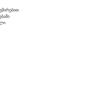
ვშირებით
ებაში
ული