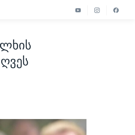
ალხის
ძღვეს