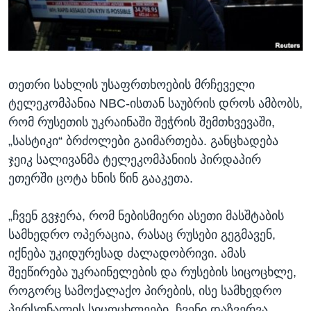
ᲡᲢᲣᲓᲘᲐ ᲕᲐᲨᲘᲜᲒᲢᲝᲜᲘ
ᲔᲙᲝᲜᲝᲛᲘᲙᲐ
Learning English
ᲯᲐᲜᲛᲠᲗᲔᲚᲝᲑᲐ
ᲗᲕᲐᲚᲘ ᲒᲕᲐᲓᲔᲕᲜᲔᲗ
ᲛᲔᲪᲜᲘᲔᲠᲔᲑᲐ
თეთრი სახლის უსაფრთხოების მრჩეველი
ᲘᲜᲢᲔᲠᲕᲘᲣ
ტელეკომპანია NBC-ისთან საუბრის დროს ამბობს,
ᲙᲣᲚᲢᲣᲠᲐ
რომ რუსეთის უკრაინაში შეჭრის შემთხვევაში,
ენები
ᲒᲐᲚᲘᲚᲔᲝ
„სასტიკი“ ბრძოლები გაიმართება. განცხადება
ჯეიკ სალივანმა ტელეკომპანიის პირდაპირ
ᲓᲔᲖᲘᲜᲤᲝᲠᲛᲐᲪᲘᲐ
ეთერში ცოტა ხნის წინ გააკეთა.
„ჩვენ გვჯერა, რომ ნებისმიერი ასეთი მასშტაბის
სამხედრო ოპერაცია, რასაც რუსები გეგმავენ,
იქნება უკიდურესად ძალადობრივი. ამას
შეეწირება უკრაინელების და რუსების სიცოცხლე,
როგორც სამოქალაქო პირების, ისე სამხედრო
პერსონალის სიცოცხლეები. ჩვენი დაზვერვა