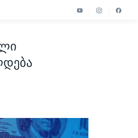
ული
ლდება