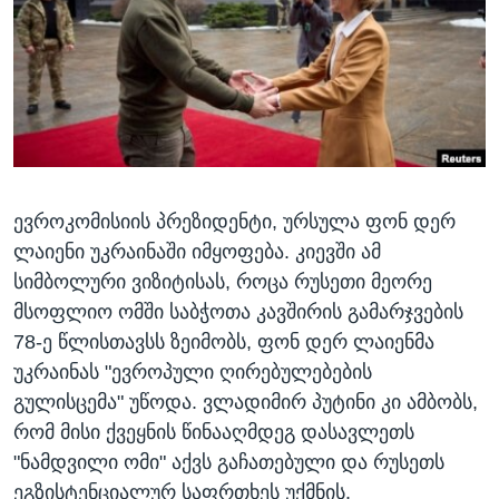
ᲡᲢᲣᲓᲘᲐ ᲕᲐᲨᲘᲜᲒᲢᲝᲜᲘ
ᲔᲙᲝᲜᲝᲛᲘᲙᲐ
Learning English
ᲯᲐᲜᲛᲠᲗᲔᲚᲝᲑᲐ
ᲗᲕᲐᲚᲘ ᲒᲕᲐᲓᲔᲕᲜᲔᲗ
ᲛᲔᲪᲜᲘᲔᲠᲔᲑᲐ
ᲘᲜᲢᲔᲠᲕᲘᲣ
ᲙᲣᲚᲢᲣᲠᲐ
ენები
ევროკომისიის პრეზიდენტი, ურსულა ფონ დერ
ᲒᲐᲚᲘᲚᲔᲝ
ლაიენი უკრაინაში იმყოფება. კიევში ამ
ᲓᲔᲖᲘᲜᲤᲝᲠᲛᲐᲪᲘᲐ
სიმბოლური ვიზიტისას, როცა რუსეთი მეორე
მსოფლიო ომში საბჭოთა კავშირის გამარჯვების
78-ე წლისთავსს ზეიმობს, ფონ დერ ლაიენმა
უკრაინას "ევროპული ღირებულებების
გულისცემა" უწოდა. ვლადიმირ პუტინი კი ამბობს,
რომ მისი ქვეყნის წინააღმდეგ დასავლეთს
"ნამდვილი ომი" აქვს გაჩათებული და რუსეთს
ეგზისტენციალურ საფრთხეს უქმნის.