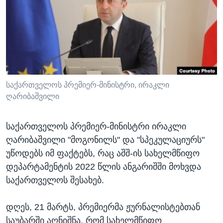
ᲡᲢᲣᲓᲘᲐ ᲕᲐᲨᲘᲜᲒᲢᲝᲜᲘ
ᲔᲙᲝᲜᲝᲛᲘᲙᲐ
Learning English
ᲯᲐᲜᲛᲠᲗᲔᲚᲝᲑᲐ
ᲗᲕᲐᲚᲘ ᲒᲕᲐᲓᲔᲕᲜᲔᲗ
ᲛᲔᲪᲜᲘᲔᲠᲔᲑᲐ
ᲘᲜᲢᲔᲠᲕᲘᲣ
ᲙᲣᲚᲢᲣᲠᲐ
საქართველოს პრემიერ-მინისტრი, ირაკლი
ენები
ღარიბაშვილი
ᲒᲐᲚᲘᲚᲔᲝ
ᲓᲔᲖᲘᲜᲤᲝᲠᲛᲐᲪᲘᲐ
საქართველოს პრემიერ-მინისტრი ირაკლი
ღარიბაშვილი "მოგონილს" და "სპეკულაციურს"
უწოდებს იმ ფაქტებს, რაც აშშ-ის სახელმწიფო
დეპარტამენტის 2022 წლის ანგარიშში მოხვდა
საქართველოს შესახებ.
დღეს, 21 მარტს, პრემიერმა ჟურნალისტებთან
საუბარში აღნიშნა, რომ სახელმწიფო