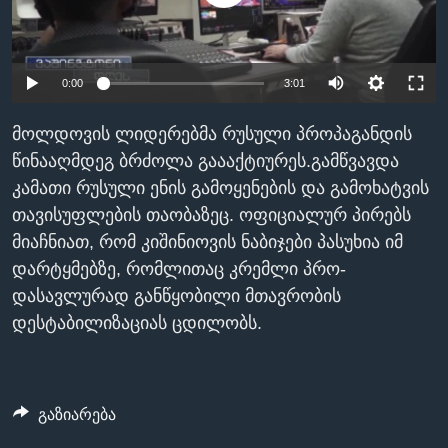
ᲡᲢᲣᲓᲘᲐ ᲕᲐᲨᲘᲜᲒᲢᲝᲜᲘ
ᲔᲙᲝᲜᲝᲛᲘᲙᲐ
Learning English
ᲯᲐᲜᲛᲠᲗᲔᲚᲝᲑᲐ
0:00
3:01
ᲗᲕᲐᲚᲘ ᲒᲕᲐᲓᲔᲕᲜᲔᲗ
ᲛᲔᲪᲜᲘᲔᲠᲔᲑᲐ
ᲘᲜᲢᲔᲠᲕᲘᲣ
მოლდოვის ლიდერებმა რუსული პროპაგანდის
წინააღმდეგ ბრძოლა გაააქტიურეს.გამწვავდა
ᲙᲣᲚᲢᲣᲠᲐ
ენები
კამათი რუსული ენის გამოყენების და გამოხატვის
ᲒᲐᲚᲘᲚᲔᲝ
თავისუფლების თაობაზეც. ოფიციალურ პირებს
ᲓᲔᲖᲘᲜᲤᲝᲠᲛᲐᲪᲘᲐ
მიაჩნიათ, რომ კიშინიოვის ნაბიჯები პასუხია იმ
დარტყმებზე, რომლითაც კრემლი პრო-
დასავლურად განწყობილი მთავრობის
დესტაბილიზაციას ცდილობს.
გაზიარება