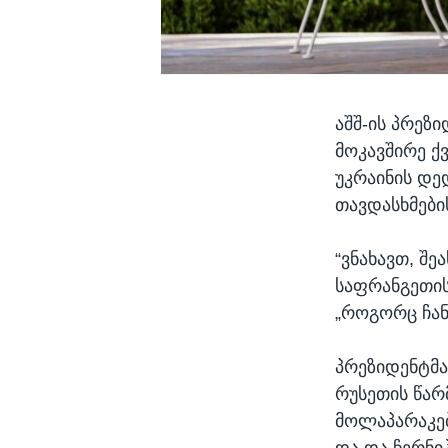
აშშ-ის პრეზ
მოკავშირე ქ
უკრაინის დე
თავდასხმები
“ვნახავთ, შე
საფრანგეთის
„როგორც ჩანს
პრეზიდენტმა
რუსეთის წა
მოლაპარაკებ
და და ჩერნი