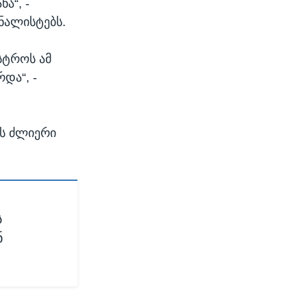
ა“, -
რნალისტებს.
სტროს ამ
და“, -
ის ძლიერი
ს
ნ