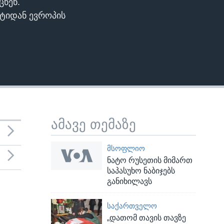
ცნენ.
ტიდან ევროპის
ამავე თემაზე
ᲛᲡᲝᲤᲚᲘᲝ
ნატო რუსეთის მიმართ
საპასუხო ნაბიჯებს
განიხილავს
ᲡᲐᲥᲐᲠᲗᲕᲔᲚᲝ
„დათომ თავის თავზე