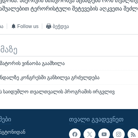
ვდომა. ამერიკის მთავრობვა აცხადებს რომ თვალთ
აშუალებით ტერორისტული შეტევების აღკვეთა შეძლ
ბა
Follow us
ბეჭდვა
ემაზე
მატორის ვინაობა გაამხილა
კანდალზე კონგრესში განხილვა გრძელდება
-ს საიდუმლო თვალთვალის პროგრამის ირგვლივ
ᲔᲑᲘ
ᲗᲕᲐᲚᲘ ᲒᲕᲐᲓᲔᲕᲜᲔᲗ
ინგტონიდან