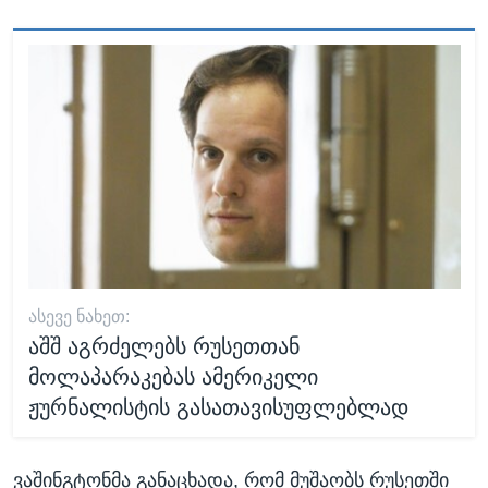
ᲐᲡᲔᲕᲔ ᲜᲐᲮᲔᲗ:
აშშ აგრძელებს რუსეთთან
მოლაპარაკებას ამერიკელი
ჟურნალისტის გასათავისუფლებლად
ვაშინგტონმა განაცხადა, რომ მუშაობს რუსეთში