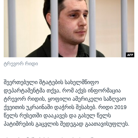
ᲡᲢᲣᲓᲘᲐ ᲕᲐᲨᲘᲜᲒᲢᲝᲜᲘ
ᲔᲙᲝᲜᲝᲛᲘᲙᲐ
Learning English
ᲯᲐᲜᲛᲠᲗᲔᲚᲝᲑᲐ
ᲗᲕᲐᲚᲘ ᲒᲕᲐᲓᲔᲕᲜᲔᲗ
ᲛᲔᲪᲜᲘᲔᲠᲔᲑᲐ
ᲘᲜᲢᲔᲠᲕᲘᲣ
ᲙᲣᲚᲢᲣᲠᲐ
ენები
ᲒᲐᲚᲘᲚᲔᲝ
ტრევორ რიდი
ᲓᲔᲖᲘᲜᲤᲝᲠᲛᲐᲪᲘᲐ
შეერთებული შტატების სახელმწიფო
დეპარტამენტმა თქვა, რომ აქვს ინფორმაცია
ტრევორ რიდის, ყოფილი ამერიკელი საზღვაო
ქვეითის უკრაინაში დაჭრის შესახებ. რიდი 2019
წელს რუსეთში დააკავეს და გასულ წელს
პატიმრების გაცვლის შედეგად გაათავისუფლეს.