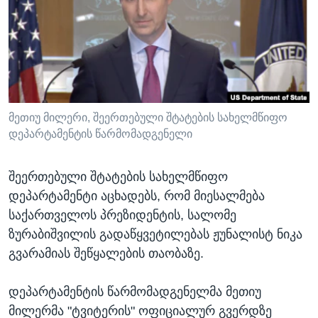
ᲡᲢᲣᲓᲘᲐ ᲕᲐᲨᲘᲜᲒᲢᲝᲜᲘ
ᲔᲙᲝᲜᲝᲛᲘᲙᲐ
Learning English
ᲯᲐᲜᲛᲠᲗᲔᲚᲝᲑᲐ
ᲗᲕᲐᲚᲘ ᲒᲕᲐᲓᲔᲕᲜᲔᲗ
ᲛᲔᲪᲜᲘᲔᲠᲔᲑᲐ
ᲘᲜᲢᲔᲠᲕᲘᲣ
ᲙᲣᲚᲢᲣᲠᲐ
მეთიუ მილერი, შეერთებული შტატების სახელმწიფო
ენები
დეპარტამენტის წარმომადგენელი
ᲒᲐᲚᲘᲚᲔᲝ
ᲓᲔᲖᲘᲜᲤᲝᲠᲛᲐᲪᲘᲐ
შეერთებული შტატების სახელმწიფო
დეპარტამენტი აცხადებს, რომ მიესალმება
საქართველოს პრეზიდენტის, სალომე
ზურაბიშვილის გადაწყვეტილებას ჟუნალისტ ნიკა
გვარამიას შეწყალების თაობაზე.
დეპარტამენტის წარმომადგენელმა მეთიუ
მილერმა "ტვიტერის" ოფიციალურ გვერდზე