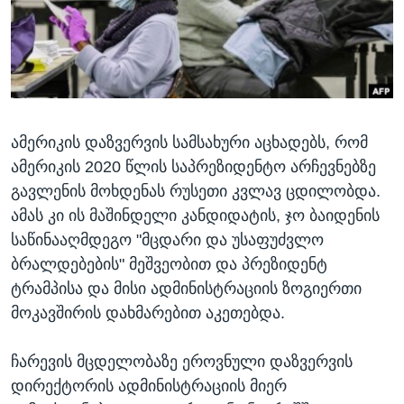
ᲡᲢᲣᲓᲘᲐ ᲕᲐᲨᲘᲜᲒᲢᲝᲜᲘ
ᲔᲙᲝᲜᲝᲛᲘᲙᲐ
Learning English
ᲯᲐᲜᲛᲠᲗᲔᲚᲝᲑᲐ
ᲗᲕᲐᲚᲘ ᲒᲕᲐᲓᲔᲕᲜᲔᲗ
ᲛᲔᲪᲜᲘᲔᲠᲔᲑᲐ
ᲘᲜᲢᲔᲠᲕᲘᲣ
ამერიკის დაზვერვის სამსახური აცხადებს, რომ
ᲙᲣᲚᲢᲣᲠᲐ
ენები
ამერიკის 2020 წლის საპრეზიდენტო არჩევნებზე
ᲒᲐᲚᲘᲚᲔᲝ
გავლენის მოხდენას რუსეთი კვლავ ცდილობდა.
ᲓᲔᲖᲘᲜᲤᲝᲠᲛᲐᲪᲘᲐ
ამას კი ის მაშინდელი კანდიდატის, ჯო ბაიდენის
საწინააღმდეგო "მცდარი და უსაფუძვლო
ბრალდებების" მეშვეობით და პრეზიდენტ
ტრამპისა და მისი ადმინისტრაციის ზოგიერთი
მოკავშირის დახმარებით აკეთებდა.
ჩარევის მცდელობაზე ეროვნული დაზვერვის
დირექტორის ადმინისტრაციის მიერ