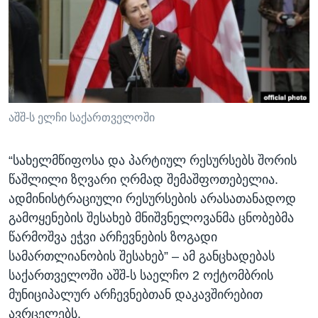
ᲡᲢᲣᲓᲘᲐ ᲕᲐᲨᲘᲜᲒᲢᲝᲜᲘ
ᲔᲙᲝᲜᲝᲛᲘᲙᲐ
Learning English
ᲯᲐᲜᲛᲠᲗᲔᲚᲝᲑᲐ
ᲗᲕᲐᲚᲘ ᲒᲕᲐᲓᲔᲕᲜᲔᲗ
ᲛᲔᲪᲜᲘᲔᲠᲔᲑᲐ
ᲘᲜᲢᲔᲠᲕᲘᲣ
ᲙᲣᲚᲢᲣᲠᲐ
აშშ-ს ელჩი საქართველოში
ენები
ᲒᲐᲚᲘᲚᲔᲝ
“სახელმწიფოსა და პარტიულ რესურსებს შორის
ᲓᲔᲖᲘᲜᲤᲝᲠᲛᲐᲪᲘᲐ
წაშლილი ზღვარი ღრმად შემაშფოთებელია.
ადმინისტრაციული რესურსების არასათანადოდ
გამოყენების შესახებ მნიშვნელოვანმა ცნობებმა
წარმოშვა ეჭვი არჩევნების ზოგადი
სამართლიანობის შესახებ” – ამ განცხადებას
საქართველოში აშშ-ს საელჩო 2 ოქტომბრის
მუნიციპალურ არჩევნებთან დაკავშირებით
ავრცელებს.