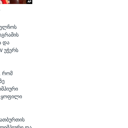
ი
აელჩოს
ოგრამის
ა და
W უჭერს
, რომ
ზე
იმპიური
ს ყოფილი
ლათბურთის
ოლიმპიური და