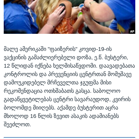
ᲡᲢᲣᲓᲘᲐ ᲕᲐᲨᲘᲜᲒᲢᲝᲜᲘ
ᲔᲙᲝᲜᲝᲛᲘᲙᲐ
Learning English
ᲯᲐᲜᲛᲠᲗᲔᲚᲝᲑᲐ
ᲗᲕᲐᲚᲘ ᲒᲕᲐᲓᲔᲕᲜᲔᲗ
ᲛᲔᲪᲜᲘᲔᲠᲔᲑᲐ
ᲘᲜᲢᲔᲠᲕᲘᲣ
მალე ამერიკაში "ფაიზერის" კოვიდ-19-ის
ᲙᲣᲚᲢᲣᲠᲐ
ენები
ვაქცინის გამაძლიერებელი დოზა, ე.წ. ბუსტერი,
ᲒᲐᲚᲘᲚᲔᲝ
12 წლიდან იქნება ხელმისაწვდომი. დაავადებათა
ᲓᲔᲖᲘᲜᲤᲝᲠᲛᲐᲪᲘᲐ
კონტროლის და პრევენციის ცენტრთან მომუშავე
დამოუკიდებელ მრჩეველთა ჯგუფმა მისი
რეკომენდაცია ოთხშაბათს გასცა. საბოლოო
გადაწყვეტილებას ცენტრი სავარაუდოდ, კვირის
ბოლომდე მიიღებს. აქამდე ბუსტერით აცრა
მხოლოდ 16 წლის ზევით ასაკის ადამიანებს
შეეძლოთ.