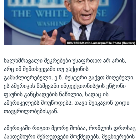
ᲡᲢᲣᲓᲘᲐ ᲕᲐᲨᲘᲜᲒᲢᲝᲜᲘ
ᲔᲙᲝᲜᲝᲛᲘᲙᲐ
Learning English
ᲯᲐᲜᲛᲠᲗᲔᲚᲝᲑᲐ
ᲗᲕᲐᲚᲘ ᲒᲕᲐᲓᲔᲕᲜᲔᲗ
ᲛᲔᲪᲜᲘᲔᲠᲔᲑᲐ
ᲘᲜᲢᲔᲠᲕᲘᲣ
ᲙᲣᲚᲢᲣᲠᲐ
ენები
ხალხმრავალი შეკრებები უსაფრთხო არ არის,
ᲒᲐᲚᲘᲚᲔᲝ
არც იმ შემთხვევაში თუ ვაქცინის
ᲓᲔᲖᲘᲜᲤᲝᲠᲛᲐᲪᲘᲐ
გამაძლიერებელი, ე.წ. ბუსტერი გაქვთ მიღებული.
ეს ამერიკის წამყვანი ინფექციონისტის ენტონი
ფაუჩის განცხადების ნაწილია, სადაც ის
ამერიკელებს მოუწოდებს, თავი შეიკავონ დიდი
თავყრილობებისგან.
ამერიკაში რიგით მეორე შობაა, რომლის დროსაც
პანდემიური შეზღუდვები მოქმედებს. მეცნიერების