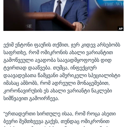
ᲡᲢᲣᲓᲘᲐ ᲕᲐᲨᲘᲜᲒᲢᲝᲜᲘ
ᲔᲙᲝᲜᲝᲛᲘᲙᲐ
Learning English
ᲯᲐᲜᲛᲠᲗᲔᲚᲝᲑᲐ
ᲗᲕᲐᲚᲘ ᲒᲕᲐᲓᲔᲕᲜᲔᲗ
ᲛᲔᲪᲜᲘᲔᲠᲔᲑᲐ
ᲘᲜᲢᲔᲠᲕᲘᲣ
ექიმ ენტონი ფაუჩის თქმით, ჯერ კიდევ არსებობს
ᲙᲣᲚᲢᲣᲠᲐ
ენები
საფრთხე, რომ ომიკრონის ახალი ვარიანტით
ᲒᲐᲚᲘᲚᲔᲝ
გამოწვეული ავადობა საავადმყოფოებს დიდ
ᲓᲔᲖᲘᲜᲤᲝᲠᲛᲐᲪᲘᲐ
ტვირთად დააწვება. თუმცა, ინფექციურ
დაავადებათა წამყვანი ამერიკელი სპეციალისტი
იმასაც ამბობს, რომ ადრეული მონაცემებით,
კორონავირუსის ეს ახალი ვარიანტი ნაკლები
სიმწვავით გამოირჩევა.
"ერთადერთი სირთულე ისაა, რომ როცა ასეთი
ბევრი შემთხვევა გაქვს, თუნდაც ომიკრონით