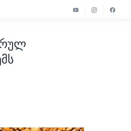
ტარულ
ემს