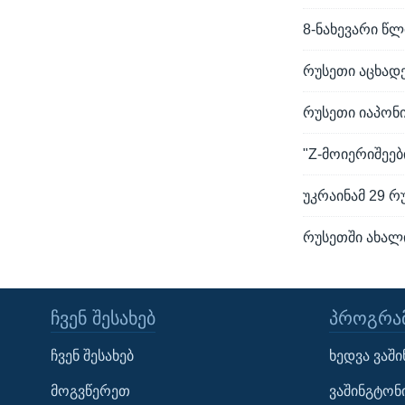
8-ნახევარი წ
რუსეთი აცხად
რუსეთი იაპონი
"Z-მოიერიშეებ
უკრაინამ 29 
რუსეთში ახალი
ᲩᲕᲔᲜ ᲨᲔᲡᲐᲮᲔᲑ
ᲞᲠᲝᲒᲠᲐᲛ
Learning English
ჩვენ შესახებ
ხედვა ვაშ
ᲗᲕᲐᲚᲘ ᲒᲕᲐᲓᲔᲕᲜᲔᲗ
მოგვწერეთ
ვაშინგტონ