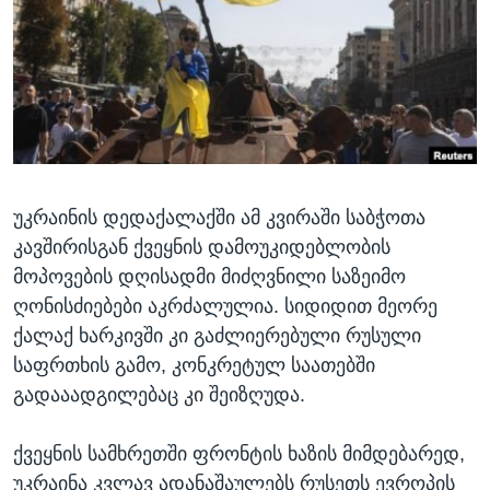
ᲡᲢᲣᲓᲘᲐ ᲕᲐᲨᲘᲜᲒᲢᲝᲜᲘ
ᲔᲙᲝᲜᲝᲛᲘᲙᲐ
Learning English
ᲯᲐᲜᲛᲠᲗᲔᲚᲝᲑᲐ
ᲗᲕᲐᲚᲘ ᲒᲕᲐᲓᲔᲕᲜᲔᲗ
ᲛᲔᲪᲜᲘᲔᲠᲔᲑᲐ
ᲘᲜᲢᲔᲠᲕᲘᲣ
ᲙᲣᲚᲢᲣᲠᲐ
ენები
უკრაინის დედაქალაქში ამ კვირაში საბჭოთა
ᲒᲐᲚᲘᲚᲔᲝ
კავშირისგან ქვეყნის დამოუკიდებლობის
ᲓᲔᲖᲘᲜᲤᲝᲠᲛᲐᲪᲘᲐ
მოპოვების დღისადმი მიძღვნილი საზეიმო
ღონისძიებები აკრძალულია. სიდიდით მეორე
ქალაქ ხარკივში კი გაძლიერებული რუსული
საფრთხის გამო, კონკრეტულ საათებში
გადააადგილებაც კი შეიზღუდა.
ქვეყნის სამხრეთში ფრონტის ხაზის მიმდებარედ,
უკრაინა კვლავ ადანაშაულებს რუსეთს ევროპის