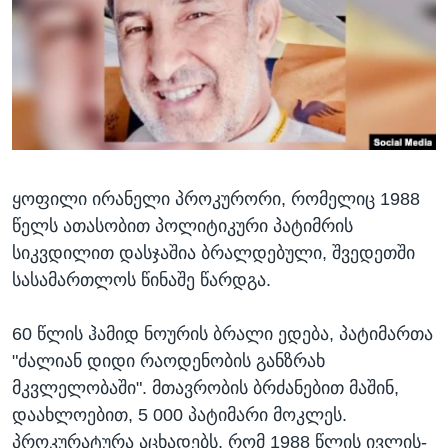
ᲡᲢᲣᲓᲘᲐ ᲕᲐᲨᲘᲜᲒᲢᲝᲜᲘ
ᲔᲙᲝᲜᲝᲛᲘᲙᲐ
Learning English
ᲯᲐᲜᲛᲠᲗᲔᲚᲝᲑᲐ
ᲗᲕᲐᲚᲘ ᲒᲕᲐᲓᲔᲕᲜᲔᲗ
ᲛᲔᲪᲜᲘᲔᲠᲔᲑᲐ
ᲘᲜᲢᲔᲠᲕᲘᲣ
ᲙᲣᲚᲢᲣᲠᲐ
ენები
ყოფილი ირანელი პროკურორი, რომელიც 1988
ᲒᲐᲚᲘᲚᲔᲝ
წელს ათასობით პოლიტიკური პატიმრის
ᲓᲔᲖᲘᲜᲤᲝᲠᲛᲐᲪᲘᲐ
სიკვდილით დასჯაშია ბრალდებული, შვედეთში
სასამართლოს წინაშე წარდგა.
60 წლის ჰამიდ ნოურის ბრალი ედება, პატიმართა
"ძალიან დიდი რაოდენობის განზრახ
მკვლელობაში". მთავრობის ბრძანებით მაშინ,
დაახლოებით, 5 000 პატიმარი მოკლეს.
პროკურატურა აცხადებს, რომ 1988 წლის ივლის-