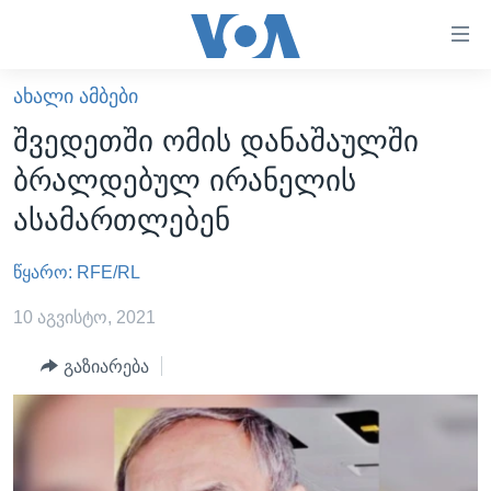
ბმულები
ხელმისაწვდომობისთვის
გადადით
ᲐᲮᲐᲚᲘ ᲐᲛᲑᲔᲑᲘ
ᲛᲗᲐᲕᲐᲠᲘ
მთავარზე
შვედეთში ომის დანაშაულში
გადადით
ᲐᲮᲐᲚᲘ ᲐᲛᲑᲔᲑᲘ
ბრალდებულ ირანელის
მთავარ
ᲡᲐᲥᲐᲠᲗᲕᲔᲚᲝ
ნავიგაციაზე
ასამართლებენ
ᲐᲨᲨ
გადადით
ძიებაზე
წყარო: RFE/RL
ᲐᲨᲨ-ᲘᲡ ᲐᲠᲩᲔᲕᲜᲔᲑᲘ 2024
ᲛᲡᲝᲤᲚᲘᲝ
10 აგვისტო, 2021
ᲕᲘᲓᲔᲝᲔᲑᲘ
გაზიარება
ᲒᲐᲓᲐᲪᲔᲛᲔᲑᲘ
ᲡᲮᲕᲐ ᲡᲘᲐᲮᲚᲔᲔᲑᲘ
ᲕᲐᲨᲘᲜᲒᲢᲝᲜᲘ ᲓᲦᲔᲡ
ᲠᲣᲡᲔᲗᲘᲡ ᲨᲔᲭᲠᲐ ᲣᲙᲠᲐᲘᲜᲐᲨᲘ
ᲮᲔᲓᲕᲐ ᲕᲐᲨᲘᲜᲒᲢᲝᲜᲘᲓᲐᲜ
ᲞᲝᲚᲘᲢᲘᲙᲐ