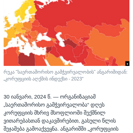
ᲡᲢᲣᲓᲘᲐ ᲕᲐᲨᲘᲜᲒᲢᲝᲜᲘ
ᲔᲙᲝᲜᲝᲛᲘᲙᲐ
Learning English
ᲯᲐᲜᲛᲠᲗᲔᲚᲝᲑᲐ
ᲗᲕᲐᲚᲘ ᲒᲕᲐᲓᲔᲕᲜᲔᲗ
ᲛᲔᲪᲜᲘᲔᲠᲔᲑᲐ
ᲘᲜᲢᲔᲠᲕᲘᲣ
ᲙᲣᲚᲢᲣᲠᲐ
ენები
ᲒᲐᲚᲘᲚᲔᲝ
ᲓᲔᲖᲘᲜᲤᲝᲠᲛᲐᲪᲘᲐ
რუკა "საერთაშორისო გამჭვირვალობის" ანგარიშიდან:
„კორუფციის აღქმის ინდექსი - 2023“
30 ᲘᲐᲜᲕᲐᲠᲘ, 2024 Წ. —
ორგანიზაციამ
„საერთაშორისო გამჭვირვალობა“ დღეს
კორუფციის მხრივ მსოფლიოში შექმნილ
ვითარებასთან დაკავშირებით, გასული წლის
შეჯამება გამოაქვეყნა. ანგარიშში „კორუფციის