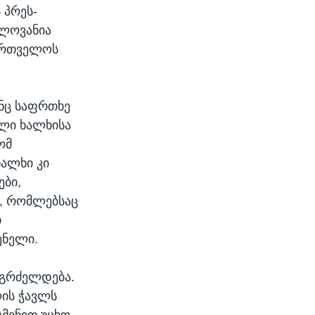
 პრეს-
ელოვანია
ქართველოს
ნც საფრთხე
ელი ხალხისა
ომ
ალხი კი
ები,
თ, რომლებსაც
თ
ენელი.
 გრძელდება.
ლის ჭავლს
სმენით უცხო