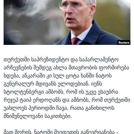
ᲡᲢᲣᲓᲘᲐ ᲕᲐᲨᲘᲜᲒᲢᲝᲜᲘ
ᲔᲙᲝᲜᲝᲛᲘᲙᲐ
Learning English
ᲯᲐᲜᲛᲠᲗᲔᲚᲝᲑᲐ
ᲗᲕᲐᲚᲘ ᲒᲕᲐᲓᲔᲕᲜᲔᲗ
ᲛᲔᲪᲜᲘᲔᲠᲔᲑᲐ
ᲘᲜᲢᲔᲠᲕᲘᲣ
ᲙᲣᲚᲢᲣᲠᲐ
ენები
თურქეთში საპრეზიდენტო და საპარლამენტო
ᲒᲐᲚᲘᲚᲔᲝ
არჩევნების შემდეგ ახლა მთავრობის ფორმირება
ᲓᲔᲖᲘᲜᲤᲝᲠᲛᲐᲪᲘᲐ
ხდება, ანკარაში კი სულ ცოტა ხანში ნატოს
გენერალურ მდივანს ელოდებიან. იენს
სტოლტენბერგი ამბობს, რომ ის უკვე ესაუბრა
რეჯეპ ტაიპ ერდოღანს და ამბობს, რომ თურქეთში
უახლოეს პერიოდში ჩავა, რათა განიხილოს
მნიშვნელოვანი საკითხები.
მათ შორის, ნატოში შვედეთის გაწევრიანება -