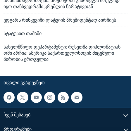
არასამთავრობოები: პრემიერის გამოსვლა სრულად
იყო თანხვედრაში კრემლის ნარატივთან
ედგარს რინკევიჩი ლატვიის პრეზიდენტად აირჩიეს
სტატუსით თამაში
სახელმწიფო დეპარტამენტი: რუსეთმა დიპლომატიას
ომი არჩია; ამერიკა საქართველოსთვის მიცემული
პირობის ერთგულია
ᲗᲕᲐᲚᲘ ᲒᲕᲐᲓᲔᲕᲜᲔᲗ
ᲩᲕᲔᲜ ᲨᲔᲡᲐᲮᲔᲑ
ᲞᲠᲝᲒᲠᲐᲛᲔᲑᲘ