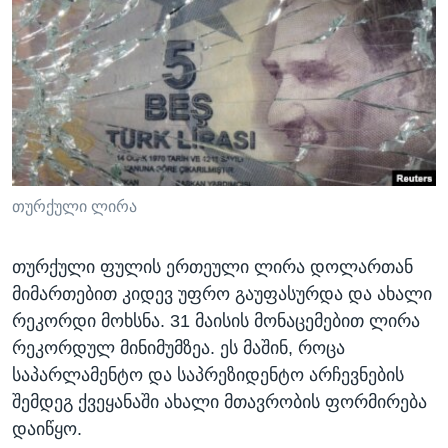
ᲡᲢᲣᲓᲘᲐ ᲕᲐᲨᲘᲜᲒᲢᲝᲜᲘ
ᲔᲙᲝᲜᲝᲛᲘᲙᲐ
Learning English
ᲯᲐᲜᲛᲠᲗᲔᲚᲝᲑᲐ
ᲗᲕᲐᲚᲘ ᲒᲕᲐᲓᲔᲕᲜᲔᲗ
ᲛᲔᲪᲜᲘᲔᲠᲔᲑᲐ
ᲘᲜᲢᲔᲠᲕᲘᲣ
ᲙᲣᲚᲢᲣᲠᲐ
ენები
ᲒᲐᲚᲘᲚᲔᲝ
თურქული ლირა
ᲓᲔᲖᲘᲜᲤᲝᲠᲛᲐᲪᲘᲐ
თურქული ფულის ერთეული ლირა დოლართან
მიმართებით კიდევ უფრო გაუფასურდა და ახალი
რეკორდი მოხსნა. 31 მაისის მონაცემებით ლირა
რეკორდულ მინიმუმზეა. ეს მაშინ, როცა
საპარლამენტო და საპრეზიდენტო არჩევნების
შემდეგ ქვეყანაში ახალი მთავრობის ფორმირება
დაიწყო.