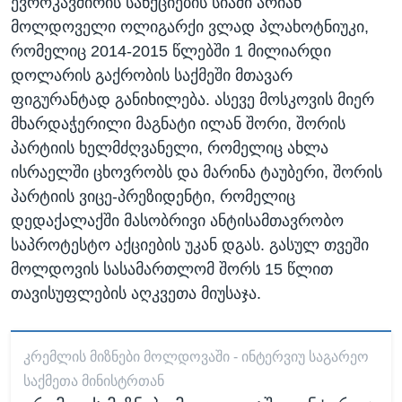
ევროკავშირის სანქციების სიაში არიან
მოლდოველი ოლიგარქი ვლად პლახოტნიუკი,
რომელიც 2014-2015 წლებში 1 მილიარდი
დოლარის გაქრობის საქმეში მთავარ
ფიგურანტად განიხილება. ასევე მოსკოვის მიერ
მხარდაჭერილი მაგნატი ილან შორი, შორის
პარტიის ხელმძღვანელი, რომელიც ახლა
ისრაელში ცხოვრობს და მარინა ტაუბერი, შორის
პარტიის ვიცე-პრეზიდენტი, რომელიც
დედაქალაქში მასობრივი ანტისამთავრობო
საპროტესტო აქციების უკან დგას. გასულ თვეში
მოლდოვის სასამართლომ შორს 15 წლით
თავისუფლების აღკვეთა მიუსაჯა.
ᲙᲠᲔᲛᲚᲘᲡ ᲛᲘᲖᲜᲔᲑᲘ ᲛᲝᲚᲓᲝᲕᲐᲨᲘ - ᲘᲜᲢᲔᲠᲕᲘᲣ ᲡᲐᲒᲐᲠᲔᲝ
ᲡᲐᲥᲛᲔᲗᲐ ᲛᲘᲜᲘᲡᲢᲠᲗᲐᲜ