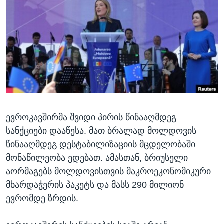
ᲡᲢᲣᲓᲘᲐ ᲕᲐᲨᲘᲜᲒᲢᲝᲜᲘ
ᲔᲙᲝᲜᲝᲛᲘᲙᲐ
Learning English
ᲯᲐᲜᲛᲠᲗᲔᲚᲝᲑᲐ
ᲗᲕᲐᲚᲘ ᲒᲕᲐᲓᲔᲕᲜᲔᲗ
ᲛᲔᲪᲜᲘᲔᲠᲔᲑᲐ
ᲘᲜᲢᲔᲠᲕᲘᲣ
ᲙᲣᲚᲢᲣᲠᲐ
ენები
ᲒᲐᲚᲘᲚᲔᲝ
ევროკავშირმა შვიდი პირის წინააღმდეგ
ᲓᲔᲖᲘᲜᲤᲝᲠᲛᲐᲪᲘᲐ
სანქციები დააწესა. მათ ბრალად მოლდოვის
წინააღმდეგ დესტაბილიზაციის მცდელობაში
მონაწილეობა ედებათ. ამასთან, ბრიუსელი
აორმაგებს მოლდოვისთვის მაკროეკონომიკური
მხარდაჭერის პაკეტს და მასს 290 მილიონ
ევრომდე ზრდის.