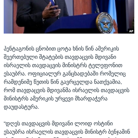
ᲡᲢᲣᲓᲘᲐ ᲕᲐᲨᲘᲜᲒᲢᲝᲜᲘ
ᲔᲙᲝᲜᲝᲛᲘᲙᲐ
Learning English
ᲯᲐᲜᲛᲠᲗᲔᲚᲝᲑᲐ
ᲗᲕᲐᲚᲘ ᲒᲕᲐᲓᲔᲕᲜᲔᲗ
ᲛᲔᲪᲜᲘᲔᲠᲔᲑᲐ
ᲘᲜᲢᲔᲠᲕᲘᲣ
პენტაგონის ცნობით ცოტა ხნის წინ ამერიკის
ᲙᲣᲚᲢᲣᲠᲐ
ენები
შეერთებული შტატების თავდაცვის მდივანი
ᲒᲐᲚᲘᲚᲔᲝ
ისრაელის თავდაცვის მინისტრს ტელეფონით
ᲓᲔᲖᲘᲜᲤᲝᲠᲛᲐᲪᲘᲐ
ესაუბრა. ოფიციალურ განცხადებაში რომელიც
რამდენიმე წუთის წინ გავრცელდა ნათქვამია,
რომ თავდაცვის მდივანმა ისრაელის თავდაცვის
მინისტრს ამერიკის ურყევი მხარდაჭერა
დაუდასტურა.
"დღეს თავდაცვის მდივანი ლოიდ ოსტინი
ესაუბრა ისრაელის თავდაცვის მინისტრ ბენჯამინ