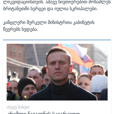
ლიკვიდაციისთვის. ამავე ნივთიერებით მოწამლეს
ბრიტანეთში სერგეი და იულია სკრიპალები.
კანცლერი მერკელი მინისტრთა კაბინეტის
წევრებს ხვდება.
ᲐᲡᲔᲕᲔ ᲜᲐᲮᲔᲗ: