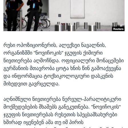
ᲡᲢᲣᲓᲘᲐ ᲕᲐᲨᲘᲜᲒᲢᲝᲜᲘ
ᲔᲙᲝᲜᲝᲛᲘᲙᲐ
Learning English
ᲯᲐᲜᲛᲠᲗᲔᲚᲝᲑᲐ
ᲗᲕᲐᲚᲘ ᲒᲕᲐᲓᲔᲕᲜᲔᲗ
ᲛᲔᲪᲜᲘᲔᲠᲔᲑᲐ
ᲘᲜᲢᲔᲠᲕᲘᲣ
რუსი ოპოზიციონერის, ალექსეი ნავალნის,
ᲙᲣᲚᲢᲣᲠᲐ
ენები
ორგანიზმში "ნოვიჩოკის" ჯგუფის ქიმიური
ᲒᲐᲚᲘᲚᲔᲝ
ნივთიერება აღმოჩნდა. ოფიციალური მონაცემები
ᲓᲔᲖᲘᲜᲤᲝᲠᲛᲐᲪᲘᲐ
გერმანიის მთავრობა ცოტა ხნის წინ გამოაქვეყნა
და ინფორმაცია ტოქსიკოლოგიური დასკვნის
მიხედვით გავრცელდა.
აღნიშნული ნივთიერება ნერვულ-პარალიტიკური
მოქმედებების შხამებს განეკუთნება. "ნოვიჩოკის"
ჯგუფის ნივთიერებას რუსეთის სპეცსამსახურები
ხშირად იყენებენ ამა თუ იმ პირის