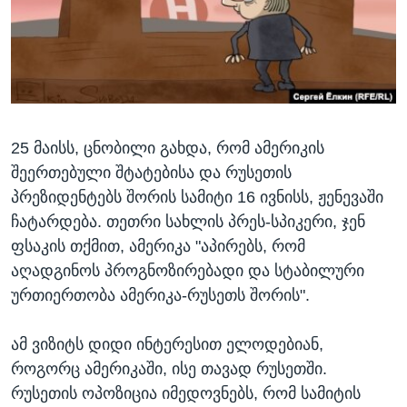
ᲡᲢᲣᲓᲘᲐ ᲕᲐᲨᲘᲜᲒᲢᲝᲜᲘ
ᲔᲙᲝᲜᲝᲛᲘᲙᲐ
Learning English
ᲯᲐᲜᲛᲠᲗᲔᲚᲝᲑᲐ
ᲗᲕᲐᲚᲘ ᲒᲕᲐᲓᲔᲕᲜᲔᲗ
ᲛᲔᲪᲜᲘᲔᲠᲔᲑᲐ
ᲘᲜᲢᲔᲠᲕᲘᲣ
25 მაისს, ცნობილი გახდა, რომ ამერიკის
ᲙᲣᲚᲢᲣᲠᲐ
ენები
შეერთებული შტატებისა და რუსეთის
ᲒᲐᲚᲘᲚᲔᲝ
პრეზიდენტებს შორის სამიტი 16 ივნისს, ჟენევაში
ᲓᲔᲖᲘᲜᲤᲝᲠᲛᲐᲪᲘᲐ
ჩატარდება. თეთრი სახლის პრეს-სპიკერი, ჯენ
ფსაკის თქმით, ამერიკა "აპირებს, რომ
აღადგინოს პროგნოზირებადი და სტაბილური
ურთიერთობა ამერიკა-რუსეთს შორის".
ამ ვიზიტს დიდი ინტერესით ელოდებიან,
როგორც ამერიკაში, ისე თავად რუსეთში.
რუსეთის ოპოზიცია იმედოვნებს, რომ სამიტის