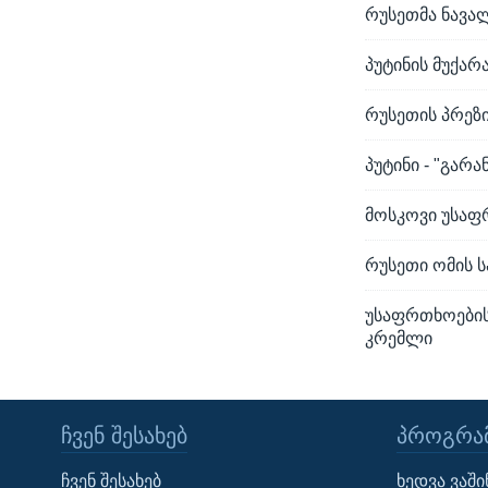
რუსეთმა ნავალ
პუტინის მუქარ
რუსეთის პრეზი
პუტინი - "გარ
მოსკოვი უსაფრ
რუსეთი ომის ს
უსაფრთხოების
კრემლი
ᲩᲕᲔᲜ ᲨᲔᲡᲐᲮᲔᲑ
ᲞᲠᲝᲒᲠᲐᲛ
Learning English
ჩვენ შესახებ
ხედვა ვაშ