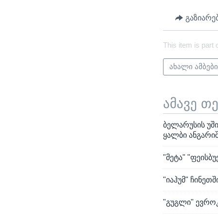
გაზიარე
This item is part 
ახალი ამბებ
ამავე თ
ბელარუსის უშ
ყალბი ანგარიშ
"მეტა" "ფეისბ
"იაჰუმ" ჩინეთშ
"გუგლი" ევრო