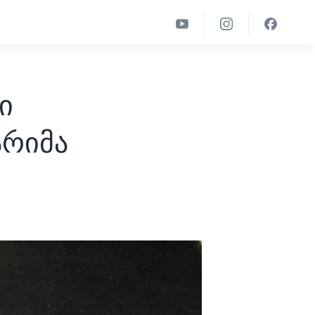
ი
რიმა