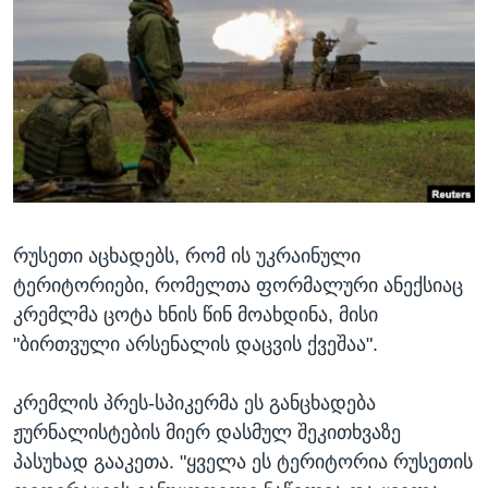
ᲡᲢᲣᲓᲘᲐ ᲕᲐᲨᲘᲜᲒᲢᲝᲜᲘ
ᲔᲙᲝᲜᲝᲛᲘᲙᲐ
Learning English
ᲯᲐᲜᲛᲠᲗᲔᲚᲝᲑᲐ
ᲗᲕᲐᲚᲘ ᲒᲕᲐᲓᲔᲕᲜᲔᲗ
ᲛᲔᲪᲜᲘᲔᲠᲔᲑᲐ
ᲘᲜᲢᲔᲠᲕᲘᲣ
ᲙᲣᲚᲢᲣᲠᲐ
ენები
ᲒᲐᲚᲘᲚᲔᲝ
რუსეთი აცხადებს, რომ ის უკრაინული
ᲓᲔᲖᲘᲜᲤᲝᲠᲛᲐᲪᲘᲐ
ტერიტორიები, რომელთა ფორმალური ანექსიაც
კრემლმა ცოტა ხნის წინ მოახდინა, მისი
"ბირთვული არსენალის დაცვის ქვეშაა".
კრემლის პრეს-სპიკერმა ეს განცხადება
ჟურნალისტების მიერ დასმულ შეკითხვაზე
პასუხად გააკეთა. "ყველა ეს ტერიტორია რუსეთის