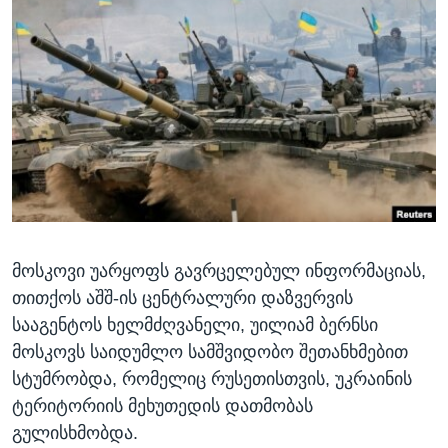
ᲡᲢᲣᲓᲘᲐ ᲕᲐᲨᲘᲜᲒᲢᲝᲜᲘ
ᲔᲙᲝᲜᲝᲛᲘᲙᲐ
Learning English
ᲯᲐᲜᲛᲠᲗᲔᲚᲝᲑᲐ
ᲗᲕᲐᲚᲘ ᲒᲕᲐᲓᲔᲕᲜᲔᲗ
ᲛᲔᲪᲜᲘᲔᲠᲔᲑᲐ
ᲘᲜᲢᲔᲠᲕᲘᲣ
ᲙᲣᲚᲢᲣᲠᲐ
ენები
ᲒᲐᲚᲘᲚᲔᲝ
ᲓᲔᲖᲘᲜᲤᲝᲠᲛᲐᲪᲘᲐ
მოსკოვი უარყოფს გავრცელებულ ინფორმაციას,
თითქოს აშშ-ის ცენტრალური დაზვერვის
სააგენტოს ხელმძღვანელი, უილიამ ბერნსი
მოსკოვს საიდუმლო სამშვიდობო შეთანხმებით
სტუმრობდა, რომელიც რუსეთისთვის, უკრაინის
ტერიტორიის მეხუთედის დათმობას
გულისხმობდა.