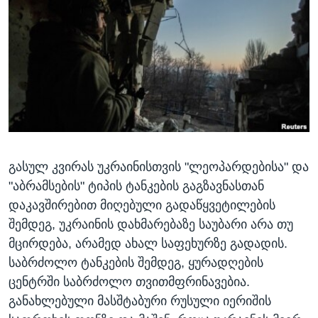
ᲡᲢᲣᲓᲘᲐ ᲕᲐᲨᲘᲜᲒᲢᲝᲜᲘ
ᲔᲙᲝᲜᲝᲛᲘᲙᲐ
Learning English
ᲯᲐᲜᲛᲠᲗᲔᲚᲝᲑᲐ
ᲗᲕᲐᲚᲘ ᲒᲕᲐᲓᲔᲕᲜᲔᲗ
ᲛᲔᲪᲜᲘᲔᲠᲔᲑᲐ
ᲘᲜᲢᲔᲠᲕᲘᲣ
ᲙᲣᲚᲢᲣᲠᲐ
ენები
ᲒᲐᲚᲘᲚᲔᲝ
გასულ კვირას უკრაინისთვის "ლეოპარდებისა" და
ᲓᲔᲖᲘᲜᲤᲝᲠᲛᲐᲪᲘᲐ
"აბრამსების" ტიპის ტანკების გაგზავნასთან
დაკავშირებით მიღებული გადაწყვეტილების
შემდეგ, უკრაინის დახმარებაზე საუბარი არა თუ
მცირდება, არამედ ახალ საფეხურზე გადადის.
საბრძოლო ტანკების შემდეგ, ყურადღების
ცენტრში საბრძოლო თვითმფრინავებია.
განახლებული მასშტაბური რუსული იერიშის