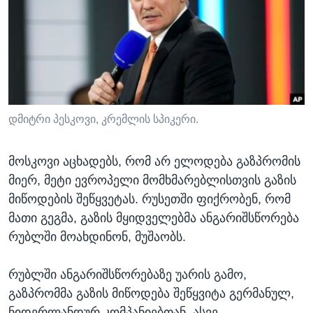
ᲡᲢᲣᲓᲘᲐ ᲕᲐᲨᲘᲜᲒᲢᲝᲜᲘ
ᲔᲙᲝᲜᲝᲛᲘᲙᲐ
Learning English
ᲯᲐᲜᲛᲠᲗᲔᲚᲝᲑᲐ
ᲗᲕᲐᲚᲘ ᲒᲕᲐᲓᲔᲕᲜᲔᲗ
ᲛᲔᲪᲜᲘᲔᲠᲔᲑᲐ
ᲘᲜᲢᲔᲠᲕᲘᲣ
ᲙᲣᲚᲢᲣᲠᲐ
დმიტრი პესკოვი, კრემლის სპიკერი.
ენები
ᲒᲐᲚᲘᲚᲔᲝ
მოსკოვი აცხადებს, რომ არ ელოდება გაზპრომის
ᲓᲔᲖᲘᲜᲤᲝᲠᲛᲐᲪᲘᲐ
მიერ, მეტი ევროპელი მომხმარებლისთვის გაზის
მიწოდების შეწყვეტას. რუსეთში ფიქრობენ, რომ
მათი გეგმა, გაზის მყიდველებმა ანგარიშსწორება
რუბლში მოახდინონ, მუშაობს.
რუბლში ანგარიშსწორებაზე უარის გამო,
გაზპრომმა გაზის მიწოდება შეწყვიტა გერმანულ,
ნიდერლანდურ კომპანიებთან, ასვე