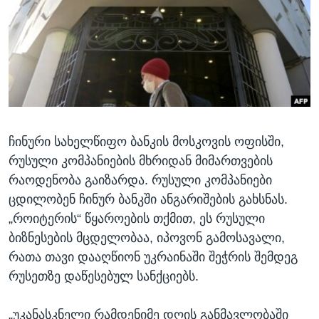
ᲡᲢᲣᲓᲘᲐ ᲕᲐᲨᲘᲜᲒᲢᲝᲜᲘ
ᲔᲙᲝᲜᲝᲛᲘᲙᲐ
Learning English
ᲯᲐᲜᲛᲠᲗᲔᲚᲝᲑᲐ
ᲗᲕᲐᲚᲘ ᲒᲕᲐᲓᲔᲕᲜᲔᲗ
ᲛᲔᲪᲜᲘᲔᲠᲔᲑᲐ
ᲘᲜᲢᲔᲠᲕᲘᲣ
ᲙᲣᲚᲢᲣᲠᲐ
ენები
ჩინური სახელწიფო ბანკის მოსკოვის ოფისში,
ᲒᲐᲚᲘᲚᲔᲝ
რუსული კომპანიების მხრიდან მიმართვების
ᲓᲔᲖᲘᲜᲤᲝᲠᲛᲐᲪᲘᲐ
რაოდენობა გაიზარდა. რუსული კომპანიები
ცდილობენ ჩინურ ბანკში ანგარიშების გახსნას.
„როიტერის“ წყაროების თქმით, ეს რუსული
ბიზნესების მცდელობაა, იპოვონ გამოსავალი,
რათა თავი დააღწიონ უკრაინაში შეჭრის შემდეგ
რუსეთზე დაწესებულ სანქციებს.
„უკანასკნელი რამდენიმე დღის განმავლობაში