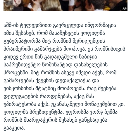
ᲡᲢᲣᲓᲘᲐ ᲕᲐᲨᲘᲜᲒᲢᲝᲜᲘ
ᲔᲙᲝᲜᲝᲛᲘᲙᲐ
Learning English
ᲯᲐᲜᲛᲠᲗᲔᲚᲝᲑᲐ
აშშ-ის ტელევიზიით გავრცელდა ინფორმაცია
ᲗᲕᲐᲚᲘ ᲒᲕᲐᲓᲔᲕᲜᲔᲗ
ᲛᲔᲪᲜᲘᲔᲠᲔᲑᲐ
იმის შესახებ, რომ მასაჩუსეტის ყოფილმა
ᲘᲜᲢᲔᲠᲕᲘᲣ
გუბერნატორმა მიტ რომნიმ მერილენდის
ᲙᲣᲚᲢᲣᲠᲐ
პრაიმერიში გამარჯვება მოიპოვა. ეს რომნისთვის
ენები
კიდევ ერთი წინ გადადგმული ნაბიჯია
ᲒᲐᲚᲘᲚᲔᲝ
საპრეზიდენტო ნომინანტად დასახელების
ᲓᲔᲖᲘᲜᲤᲝᲠᲛᲐᲪᲘᲐ
პროცესში. მიტ რომნის ასევე იმედი აქვს, რომ
გამარჯვებას ქვეყნის დედაქალაქსა და
ვისკონსინის შტატშიც მოიპოვებს. რაც შეეხება
დელეგატების რაოდენებას, აქაც მას
უპირატესობა აქვს. უკანასკნელი მონაცემებით კი,
ყოფილმა პრეზიდენტმა, უფროსმა ჯორჯ ბუშმა
რომნის მხარდაჭერის შესახებ განცხადება
გააკეთა.