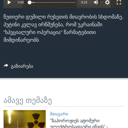
0:00
0:23
ᲡᲢᲣᲓᲘᲐ ᲕᲐᲨᲘᲜᲒᲢᲝᲜᲘ
ᲔᲙᲝᲜᲝᲛᲘᲙᲐ
Learning English
ᲯᲐᲜᲛᲠᲗᲔᲚᲝᲑᲐ
წუთიერი დუმილი რუსეთის მთავრობის სხდომაზე.
პუტინი კვლავ ირწმუნება, რომ უკრაინაში
ᲗᲕᲐᲚᲘ ᲒᲕᲐᲓᲔᲕᲜᲔᲗ
ᲛᲔᲪᲜᲘᲔᲠᲔᲑᲐ
"სპეციალური ოპერაცია" წარმატებითი
ᲘᲜᲢᲔᲠᲕᲘᲣ
მიმდინარეობს
ᲙᲣᲚᲢᲣᲠᲐ
ენები
ᲒᲐᲚᲘᲚᲔᲝ
გაზიარება
ᲓᲔᲖᲘᲜᲤᲝᲠᲛᲐᲪᲘᲐ
ამავე თემაზე
ᲛᲗᲐᲕᲐᲠᲘ
"ზაპოროჟიეს ატომური
ელექტროსადგური იწვის" -