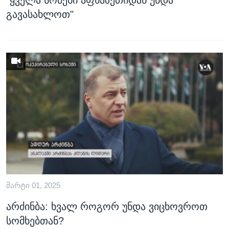
გავასახლოთ"
ᲛᲐᲠᲢᲘ 01, 2025
არძინბა: ხვალ როგორ უნდა ვიცხოვროთ
სომხებთან?