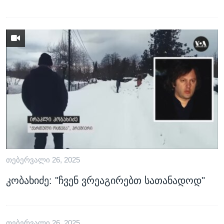
ᲗᲔᲑᲔᲠᲕᲐᲚᲘ 26, 2025
კობახიძე: "ჩვენ ვრეაგირებთ სათანადოდ"
ᲗᲔᲑᲔᲠᲕᲐᲚᲘ 26, 2025