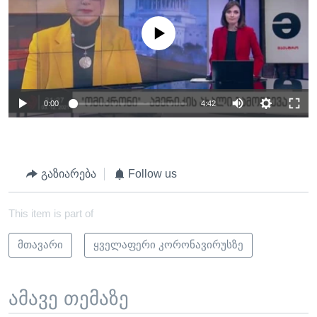
No media source currently available
0:00
4:42
გაზიარება
Follow us
This item is part of
მთავარი
ყველაფერი კორონავირუსზე
ამავე თემაზე